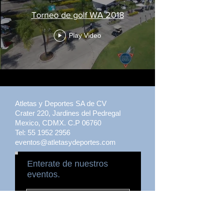
Torneo de golf WA 2018
Play Video
Atletas y Deportes SA de CV
Crater 220, Jardines del Pedregal
Mexico, CDMX. C.P 06760
Tel:
55 1952 2956
eventos@atletasydeportes.com
Enterate de nuestros
eventos.
Suscribirme