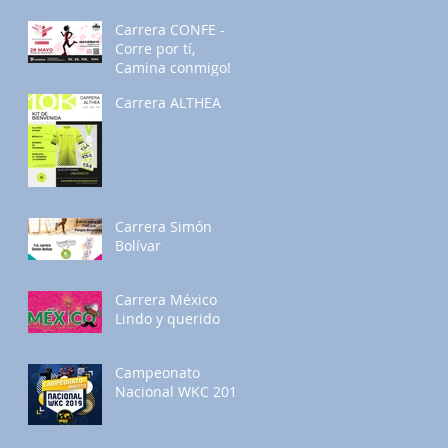
Carrera CONFE -
Corre por tí,
Camina conmigo!
Carrera ALTHEA
Carrera Simón
Bolívar
Carrera México
Lindo y querido
Campeonato
Nacional WKC 2019