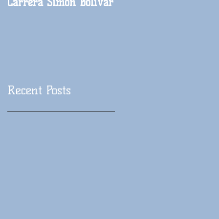
Carrera Simón Bolívar
Carrera México Lindo
y querido
Recent Posts