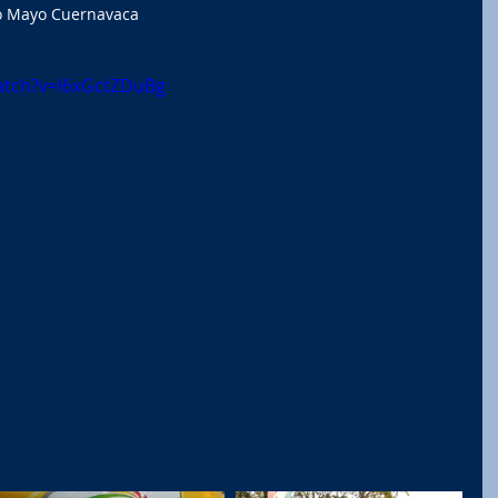
ta Rio Mayo Cuernavaca
atch?v=l6xGctZDuBg