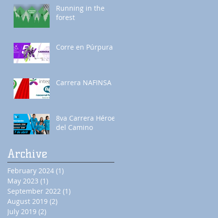
Running in the
forest
Corre en Púrpura
Carrera NAFINSA
8va Carrera Héroes
del Camino
Archive
February 2024
(1)
1 post
May 2023
(1)
1 post
September 2022
(1)
1 post
August 2019
(2)
2 posts
July 2019
(2)
2 posts